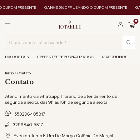
O CUPOM PRESENTE
GANHE 5% OFF USANDO O CUPOM PRESENTE
GA
0
DIA DOS PAIS
PRESENTES PERSONALIZADOS
MASCULINOS
Início
>
Contato
Contato
Atendimento via whatsapp. Horario de atendimento de
segunda a sexta, das 9h ás 18h de segunda a sexta
553298405817
3299840-5817
Avenida Trinta E Um De Março Colônia Do Marçal