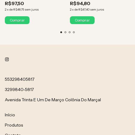
R$97,50
R$94,80
2
x
de
R$48,75
sem juros
2
x
de
R$47,40
sem juros
553298405817
3299840-5817
Avenida Trinta E Um De Março Colônia Do Marçal
Início
Produtos