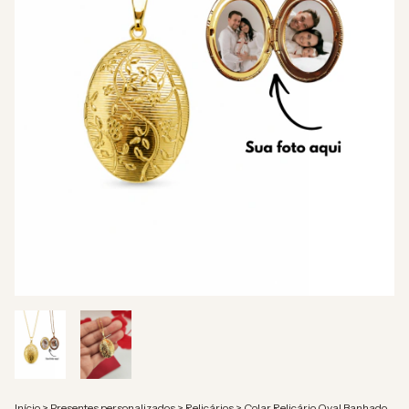
Início
>
Presentes personalizados
>
Relicários
>
Colar Relicário Oval Banhado