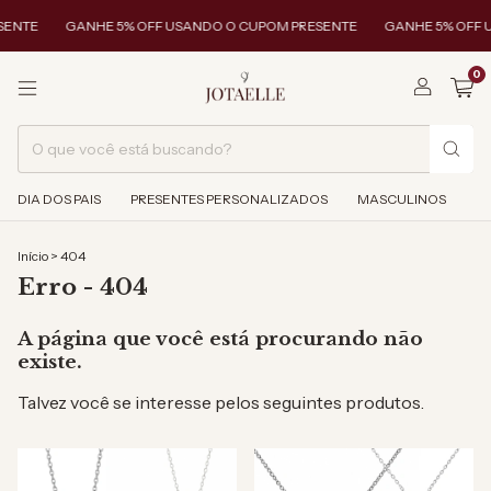
SENTE
GANHE 5% OFF USANDO O CUPOM PRESENTE
GANHE 5% OFF 
0
DIA DOS PAIS
PRESENTES PERSONALIZADOS
MASCULINOS
Início
>
404
Erro - 404
A página que você está procurando não
existe.
Talvez você se interesse pelos seguintes produtos.