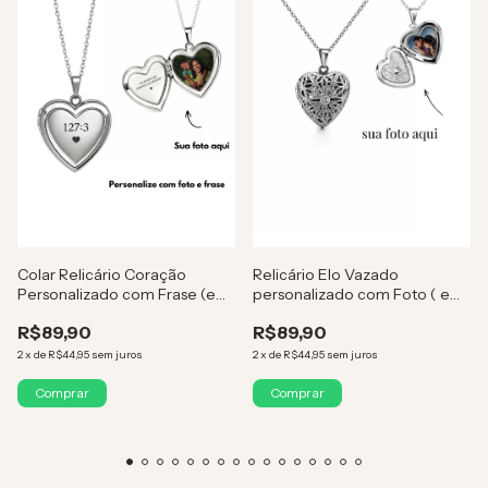
Colar Relicário Coração
Relicário Elo Vazado
Personalizado com Frase (em
personalizado com Foto ( em
Aço Inox)
aço inox )
R$89,90
R$89,90
2
x
de
R$44,95
sem juros
2
x
de
R$44,95
sem juros
Comprar