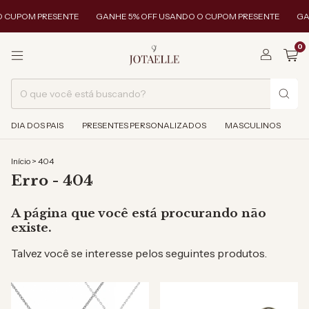
 CUPOM PRESENTE
GANHE 5% OFF USANDO O CUPOM PRESENTE
GAN
0
DIA DOS PAIS
PRESENTES PERSONALIZADOS
MASCULINOS
Início
>
404
Erro - 404
A página que você está procurando não
existe.
Talvez você se interesse pelos seguintes produtos.