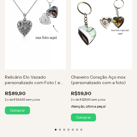
Relicário Elo Vazado
Chaveiro Coração Aço inox
personalizado com Foto ( em
(personalizado com a foto)
aço inox )
R$89,90
R$59,90
2
x
de
R$44,95
sem juros
2
x
de
R$29,95
sem juros
Atenção, última peça!