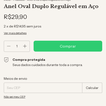
Anel Oval Duplo Regulável em Aço
R$29,90
2
x de
R$14,95
sem juros
Ver mais detalhes
Compra protegida
Seus dados cuidados durante toda a compra.
Entregas para o CEP:
Alterar CEP
Meios de envio
Calcular
Não sei meu CEP