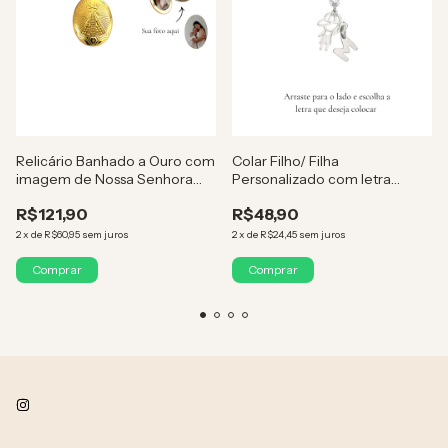
Relicário Banhado a Ouro com
Colar Filho/ Filha
imagem de Nossa Senhora
Personalizado com letra
Aparecida (personalizado
Banhado a Prata
R$121,90
R$48,90
com a foto)
2
x
de
R$60,95
sem juros
2
x
de
R$24,45
sem juros