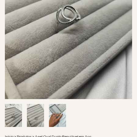
Início
>
Produtos
>
Anel Oval Duplo Regulável em Aço