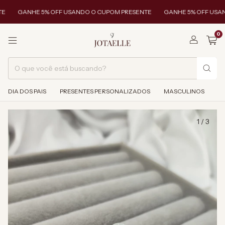
GANHE 5% OFF USANDO O CUPOM PRESENTE
GANHE 5% OFF USAND
0
DIA DOS PAIS
PRESENTES PERSONALIZADOS
MASCULINOS
1
/
3