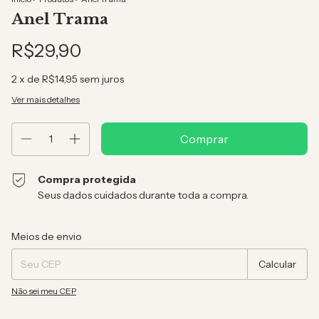
Anel Trama
R$29,90
2
x de
R$14,95
sem juros
Ver mais detalhes
Compra protegida
Seus dados cuidados durante toda a compra.
Entregas para o CEP:
Alterar CEP
Meios de envio
Calcular
Não sei meu CEP