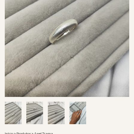
Início
>
Produtos
>
Anel Trama