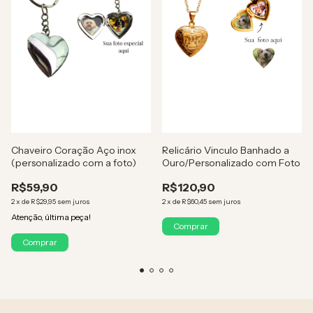
Chaveiro Coração Aço inox
Relicário Vinculo Banhado a
(personalizado com a foto)
Ouro/Personalizado com Foto
R$59,90
R$120,90
2
x
de
R$29,95
sem juros
2
x
de
R$60,45
sem juros
Atenção, última peça!